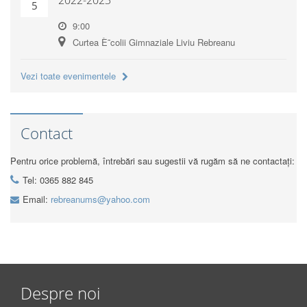
2022-2023
5
9:00
Curtea È˜colii Gimnaziale Liviu Rebreanu
Vezi toate evenimentele
Contact
Pentru orice problemă, întrebări sau sugestii vă rugăm să ne contactați:
Tel: 0365 882 845
Email:
rebreanums@yahoo.com
Despre noi