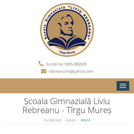
Sunati-ne: 0365-882845
rebreanums@yahoo.com
Toggle
naviga
Școala Gimnazială Liviu
Rebreanu - Tîrgu Mureș
Sunteti aici:
Acasa
Istoric