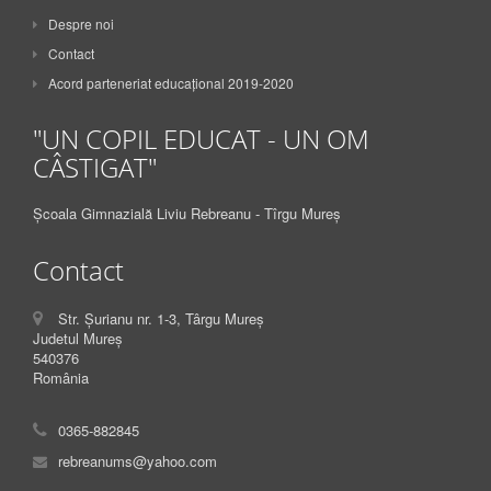
Despre noi
Contact
Acord parteneriat educațional 2019-2020
"UN COPIL EDUCAT - UN OM
CÂSTIGAT"
Școala Gimnazială Liviu Rebreanu - Tîrgu Mureș
Contact
Str. Șurianu nr. 1-3, Târgu Mureș
Judetul Mureș
540376
România
0365-882845
rebreanums@yahoo.com